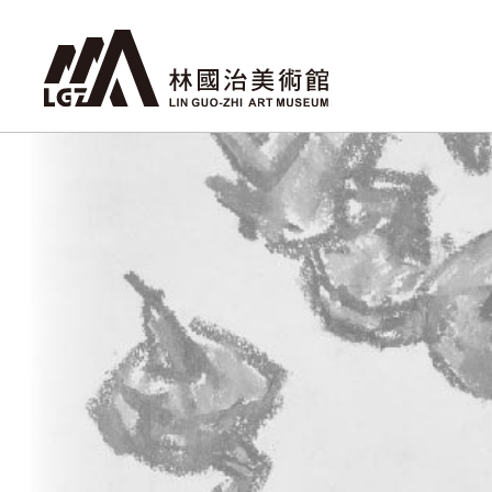
跳
至
主
要
內
容