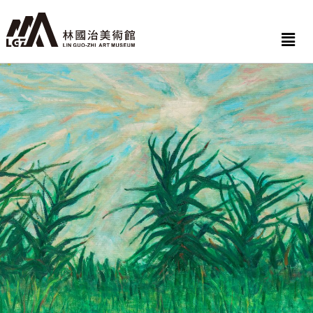
跳
至
Men
主
要
內
容