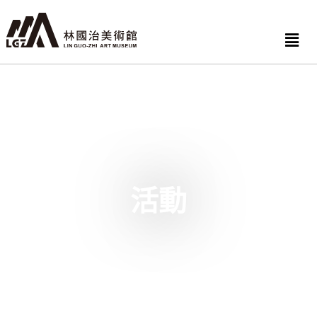
跳
至
Men
主
要
內
容
活動